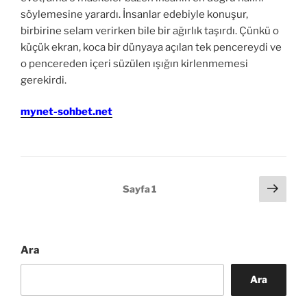
söylemesine yarardı. İnsanlar edebiyle konuşur,
birbirine selam verirken bile bir ağırlık taşırdı. Çünkü o
küçük ekran, koca bir dünyaya açılan tek pencereydi ve
o pencereden içeri süzülen ışığın kirlenmemesi
gerekirdi.
mynet-sohbet.net
Yazı
Sonr
Sayfa
1
sayf
sayfalaması
Ara
Ara