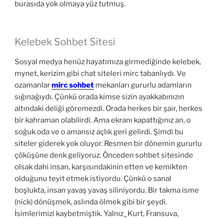
burasıda yok olmaya yüz tutmuş.
Kelebek Sohbet Sitesi
Sosyal medya henüz hayatımıza girmediğinde kelebek,
mynet, kerizim gibi chat siteleri mirc tabanlıydı. Ve
ozamanlar
mirc sohbet
mekanları gururlu adamların
sığınağıydı. Çünkü orada kimse sizin ayakkabınızın
altındaki deliği göremezdi. Orada herkes bir şair, herkes
bir kahraman olabilirdi. Ama ekranı kapattığınız an, o
soğuk oda ve o amansız açlık geri gelirdi. Şimdi bu
siteler giderek yok oluyor. Resmen bir dönemin gururlu
çöküşüne denk geliyoruz. Önceden sohbet sitesinde
olsak dahi insan, karşısındakinin etten ve kemikten
olduğunu teyit etmek istiyordu. Çünkü o sanal
boşlukta, insan yavaş yavaş siliniyordu. Bir takma isme
(nick) dönüşmek, aslında ölmek gibi bir şeydi.
İsimlerimizi kaybetmiştik. Yalnız_Kurt, Fransuva,