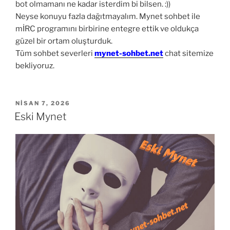
bot olmamanı ne kadar isterdim bi bilsen. :))
Neyse konuyu fazla dağıtmayalım. Mynet sohbet ile
mİRC programını birbirine entegre ettik ve oldukça
güzel bir ortam oluşturduk.
Tüm sohbet severleri
mynet-sohbet.net
chat sitemize
bekliyoruz.
YAYIM
NISAN 7, 2026
TARIHI
Eski Mynet