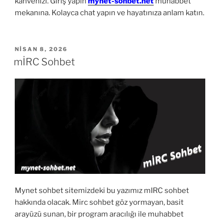
kahvenizi. Giriş yapın
mynet-sohbet.net
muhabbet
mekanına. Kolayca chat yapın ve hayatınıza anlam katın.
YAYIM
NISAN 8, 2026
TARIHI
mİRC Sohbet
Mynet sohbet sitemizdeki bu yazımız mIRC sohbet
hakkında olacak. Mirc sohbet göz yormayan, basit
arayüzü sunan, bir program aracılığı ile muhabbet