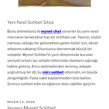
Yeni Nesil Sohbet Sitesi
Bunu bilmelisiniz ki
mynet chat
severler bu yeni nesil
mecranın da kendine has bir imtihanı var. Yazının, sözün
namusu olduğu bir gelenekten gelen bizler için, ekran
arkasına saklanıp fütursuzca davranmak büyük bir
vebaldir. Mynet Sohbet’in yeni döneminde kurulan
seviyeli ortam, bu vebalin bilincinde olanların sığınağı
haline gelmiş. Kırıcı kelimelerden arınmış, edeple
yoğrulmuş bir dil, bu
mirc sohbet
sitemizin, en büyük
zenginliğidir. Fazla vakit kaybetmeden bize katılın.
Sınırsız sohbet edin ve eğlence dolu vakitler geçirin.
YAYIM
NISAN 13, 2026
TARIHI
Javasız Mynet Sohbet