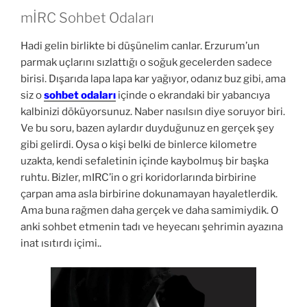
mİRC Sohbet Odaları
Hadi gelin birlikte bi düşünelim canlar. Erzurum’un
parmak uçlarını sızlattığı o soğuk gecelerden sadece
birisi. Dışarıda lapa lapa kar yağıyor, odanız buz gibi, ama
siz o
sohbet odaları
içinde o ekrandaki bir yabancıya
kalbinizi döküyorsunuz. Naber nasılsın diye soruyor biri.
Ve bu soru, bazen aylardır duyduğunuz en gerçek şey
gibi gelirdi. Oysa o kişi belki de binlerce kilometre
uzakta, kendi sefaletinin içinde kaybolmuş bir başka
ruhtu. Bizler, mIRC’in o gri koridorlarında birbirine
çarpan ama asla birbirine dokunamayan hayaletlerdik.
Ama buna rağmen daha gerçek ve daha samimiydik. O
anki sohbet etmenin tadı ve heyecanı şehrimin ayazına
inat ısıtırdı içimi..