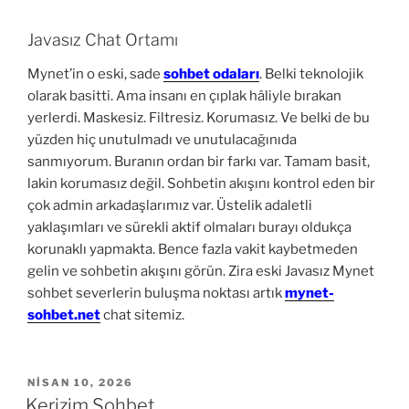
Javasız Chat Ortamı
Mynet’in o eski, sade
sohbet odaları
. Belki teknolojik
olarak basitti. Ama insanı en çıplak hâliyle bırakan
yerlerdi. Maskesiz. Filtresiz. Korumasız. Ve belki de bu
yüzden hiç unutulmadı ve unutulacağınıda
sanmıyorum. Buranın ordan bir farkı var. Tamam basit,
lakin korumasız değil. Sohbetin akışını kontrol eden bir
çok admin arkadaşlarımız var. Üstelik adaletli
yaklaşımları ve sürekli aktif olmaları burayı oldukça
korunaklı yapmakta. Bence fazla vakit kaybetmeden
gelin ve sohbetin akışını görün. Zira eski Javasız Mynet
sohbet severlerin buluşma noktası artık
mynet-
sohbet.net
chat sitemiz.
YAYIM
NISAN 10, 2026
TARIHI
Kerizim Sohbet