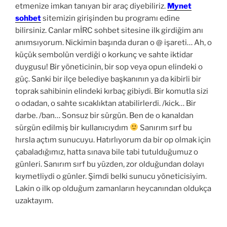
etmenize imkan tanıyan bir araç diyebiliriz.
Mynet
sohbet
sitemizin girişinden bu programı edine
bilirsiniz. Canlar mİRC sohbet sitesine ilk girdiğim anı
anımsıyorum. Nickimin başında duran o @ işareti… Ah, o
küçük sembolün verdiği o korkunç ve sahte iktidar
duygusu! Bir yöneticinin, bir sop veya opun elindeki o
güç. Sanki bir ilçe belediye başkanının ya da kibirli bir
toprak sahibinin elindeki kırbaç gibiydi. Bir komutla sizi
o odadan, o sahte sıcaklıktan atabilirlerdi. /kick… Bir
darbe. /ban… Sonsuz bir sürgün. Ben de o kanaldan
sürgün edilmiş bir kullanıcıydım
Sanırım sırf bu
hırsla açtım sunucuyu. Hatırlıyorum da bir op olmak için
çabaladığımız, hatta sınava bile tabi tutulduğumuz o
günleri. Sanırım sırf bu yüzden, zor olduğundan dolayı
kıymetliydi o günler. Şimdi belki sunucu yöneticisiyim.
Lakin o ilk op olduğum zamanların heycanından oldukça
uzaktayım.