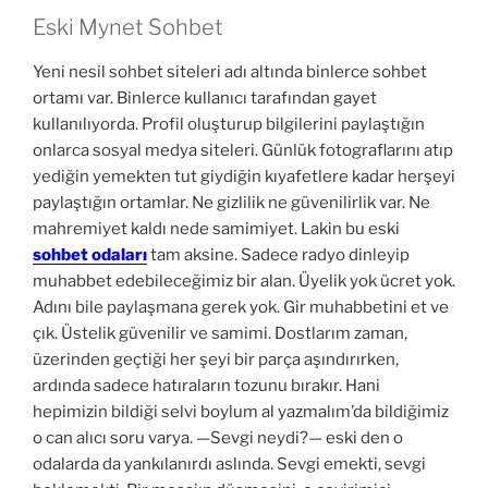
Eski Mynet Sohbet
Yeni nesil sohbet siteleri adı altında binlerce sohbet
ortamı var. Binlerce kullanıcı tarafından gayet
kullanılıyorda. Profil oluşturup bilgilerini paylaştığın
onlarca sosyal medya siteleri. Günlük fotograflarını atıp
yediğin yemekten tut giydiğin kıyafetlere kadar herşeyi
paylaştığın ortamlar. Ne gizlilik ne güvenilirlik var. Ne
mahremiyet kaldı nede samimiyet. Lakin bu eski
sohbet odaları
tam aksine. Sadece radyo dinleyip
muhabbet edebileceğimiz bir alan. Üyelik yok ücret yok.
Adını bile paylaşmana gerek yok. Gir muhabbetini et ve
çık. Üstelik güvenilir ve samimi. Dostlarım zaman,
üzerinden geçtiği her şeyi bir parça aşındırırken,
ardında sadece hatıraların tozunu bırakır. Hani
hepimizin bildiği selvi boylum al yazmalım’da bildiğimiz
o can alıcı soru varya. —Sevgi neydi?— eski den o
odalarda da yankılanırdı aslında. Sevgi emekti, sevgi