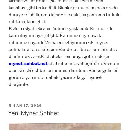
kırmak ve unutmak için. mIRC, tıpkı eski bir sahil
kasabası gibi terk edildi. Binalar (sunucular) hala orada
duruyor olabilir, ama içindeki o eski, hırpani ama tutkulu
ruhlar çoktan gitti.
Bizler o siyah ekranın önünde yaşlandık. Kelimelerle
karın doyurmaya çalıştık. Karnımız doymasada
ruhumuz doyardı. Ve halen özlüyorum eski mynet-
sohbet.net chat sitesini. Bende sırf bu özlemi bi nebze
dindirmek ve eski chatcıları bir araya getirmek için
mynet-sohbet.net
chat sitesini aktifleştirdim. Ve emin
olun ki eski sohbet ortamınıda kurdum. Bence gelin bi
görün diyorum. birdahaki yazımızda görüşmek
dileğimle.
YAYIM
NISAN 17, 2026
TARIHI
Yeni Mynet Sohbet