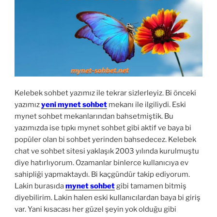
Kelebek sohbet yazımız ile tekrar sizlerleyiz. Bi önceki
yazımız
yeni mynet sohbet
mekanı ile ilgiliydi. Eski
mynet sohbet mekanlarından bahsetmiştik. Bu
yazımızda ise tıpkı mynet sohbet gibi aktif ve baya bi
popüler olan bi sohbet yerinden bahsedecez. Kelebek
chat ve sohbet sitesi yaklaşık 2003 yılında kurulmuştu
diye hatırlıyorum. Ozamanlar binlerce kullanıcıya ev
sahipliği yapmaktaydı. Bi kaçgündür takip ediyorum.
Lakin burasıda
mynet sohbet
gibi tamamen bitmiş
diyebilirim. Lakin halen eski kullanıcılardan baya bi giriş
var. Yani kısacası her güzel şeyin yok olduğu gibi