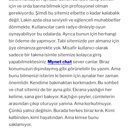
için ve orda barına bilmek için profosyonel olman
gerekiyordu. Şimdi bu sitemiz elbette o kadar kalabalık
değil. Lakin azda olsa seviyeli ve eğlenceli muhabbetler
dönmekte. Kullanıcılar canlı radyo dinleyip oyun
oynayabiliyor bu odalarda. Ayrıca bunun için herhangi
bir ödeme de yapmıyor. Tabi sitemizde yer almanız için
üye olmanıza gerekte yok. Misafir kullanıcı olarak
sadece bir takma isimle sitemize kolayca giriş
yapabilmektesiniz.
Mynet chat
sever canlar. Biraz
konumuzun dışındaymış gibi görünebilir bu yazım. Ama
bunu bilmenizi isterim ki benim için aynalar her zaman
önemlidir. Kendime bakmaktan korkmadım. Bu sohbet
ve chat sitemiz de bir ayna gibi. Ekrana yazdığın her
kelime, sana geri bakıyor. Kaçtığın şeyler, cümlelerin
arasından çıkıp oturuyor yanına. Ama korkutmuyor.
Çünkü yalnız değilsin. Burada herkes biraz kırık. Kimi
kalbinden, kimi hayatından. Ama kimse bunu
saklamıyor.