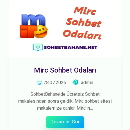
Mirc Sohbet Odaları
28.07.2026
admin
SohbetBahane’de Ücretsiz Sohbet
makalesinden sonra geldik, Mirc sohbet sitesi
makalemize canlar. Mirc’in…
Devamını Gör