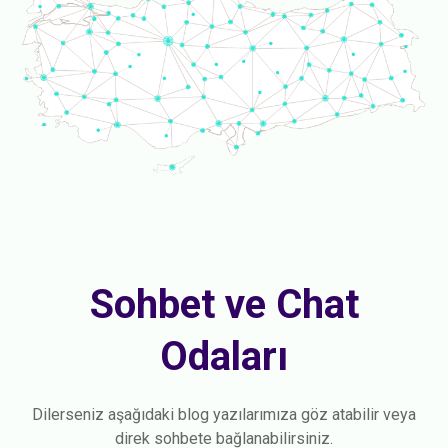
Sohbet ve Chat
Odaları
Dilerseniz aşağıdaki blog yazılarımıza göz atabilir veya
direk sohbete bağlanabilirsiniz.