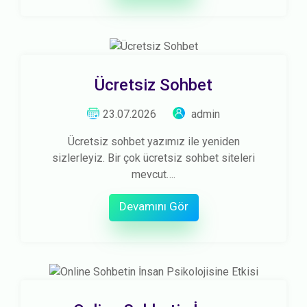
Ücretsiz Sohbet
23.07.2026
admin
Ücretsiz sohbet yazımız ile yeniden
sizlerleyiz. Bir çok ücretsiz sohbet siteleri
mevcut….
Devamını Gör