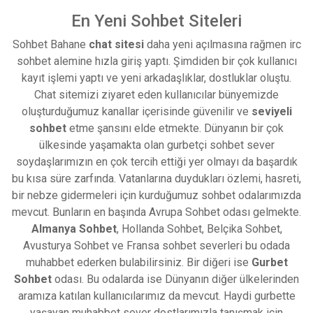
En Yeni Sohbet Siteleri
Sohbet Bahane
chat sitesi
daha yeni açılmasına rağmen irc
sohbet alemine hızla giriş yaptı. Şimdiden bir çok kullanıcı
kayıt işlemi yaptı ve yeni arkadaşlıklar, dostluklar oluştu.
Chat sitemizi ziyaret eden kullanıcılar bünyemizde
oluşturduğumuz kanallar içerisinde güvenilir ve
seviyeli
sohbet
etme şansını elde etmekte. Dünyanın bir çok
ülkesinde yaşamakta olan gurbetçi sohbet sever
soydaşlarımızın en çok tercih ettiği yer olmayı da başardık
bu kısa süre zarfında. Vatanlarına duydukları özlemi, hasreti,
bir nebze gidermeleri için kurduğumuz sohbet odalarımızda
mevcut. Bunların en başında Avrupa Sohbet odası gelmekte.
Almanya Sohbet
, Hollanda Sohbet, Belçika Sohbet,
Avusturya Sohbet ve Fransa sohbet severleri bu odada
muhabbet ederken bulabilirsiniz. Bir diğeri ise
Gurbet
Sohbet
odası. Bu odalarda ise Dünyanın diğer ülkelerinden
aramıza katılan kullanıcılarımız da mevcut. Haydi gurbette
yaşayan muhabbet sever dostlarımızla tanışmak için