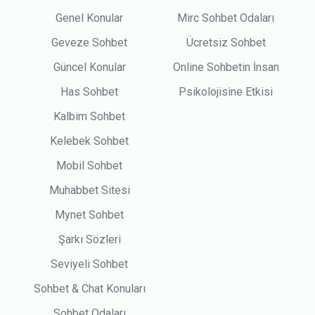
Genel Konular
Mirc Sohbet Odaları
Geveze Sohbet
Ücretsiz Sohbet
Güncel Konular
Online Sohbetin İnsan
Has Sohbet
Psikolojisine Etkisi
Kalbim Sohbet
Kelebek Sohbet
Mobil Sohbet
Muhabbet Sitesi
Mynet Sohbet
Şarkı Sözleri
Seviyeli Sohbet
Sohbet & Chat Konuları
Sohbet Odaları