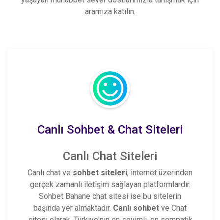
aramıza katılın.
Canlı Sohbet & Chat Siteleri
Canlı Chat Siteleri
Canlı chat ve
sohbet siteleri
, internet üzerinden
gerçek zamanlı iletişim sağlayan platformlardır.
Sohbet Bahane chat sitesi ise bu sitelerin
başında yer almaktadır.
Canlı sohbet
ve Chat
sitesi olarak, Türkiye'nin en sevimli, en sempatik