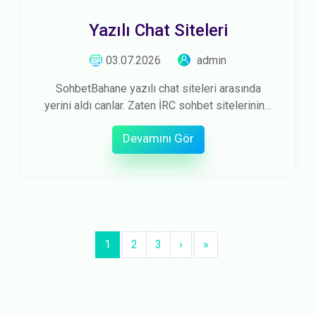
Yazılı Chat Siteleri
03.07.2026
admin
SohbetBahane yazılı chat siteleri arasında
yerini aldı canlar. Zaten İRC sohbet sitelerinin…
Devamını Gör
Sayfa gezinme
Geçerli Sayfa
Sayfa
Sayfa
1
2
3
›
»