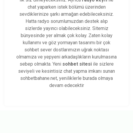
chat yaparken istek bölümü üzerinden
sevdiklerinize şarkı armağan edebileceksiniz.
Hatta radyo sorumlumuzdan destek alıp
sizlerde yayıncı olabileceksiniz. Sitemiz
bünyesinde yer almak çok kolay. Zaten kolay
kullanımı ve göz yormayan tasarımı bir çok
sohbet sever dostlarımızın uğrak noktası
olmamıza ve yepyeni arkadaşlıkların kurulmasına
sebep olmakta. Yeni
sohbet sitesi
ile sizlere
seviyeli ve kesintisiz chat yapma imkanı sunan
sohbetbahane.net, yeniliklerle burada olmaya
devam edecektir